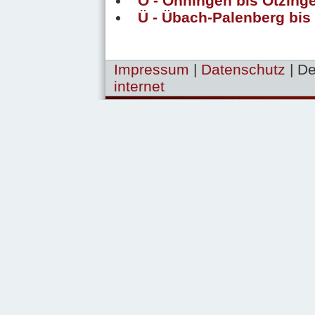
Ö - Öhningen bis Ötzing
Ü - Übach-Palenberg bi
Impressum
|
Datenschutz
| D
internet