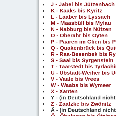
J - Jabel bis Jützenbach
K - Kaaks bis Kyritz
L - Laaber bis Lyssach
M - Maasbüll bis Mylau
N - Nabburg bis Nützen
O - Oberahr bis Oyten
P - Paaren im Glien bis
Q - Quakenbrück bis Qui
R - Raa-Besenbek bis R
S - Saal bis Syrgenstein
T - Taarstedt bis Tyrlach
U - Ubstadt-Weiher bis U
V - Vaale bis Vrees
W - Waabs bis Wymeer
X - Xanten
Y - (in Deutschland nicht
Z - Zaatzke bis Zwönitz
Ä - (in Deutschland nicht